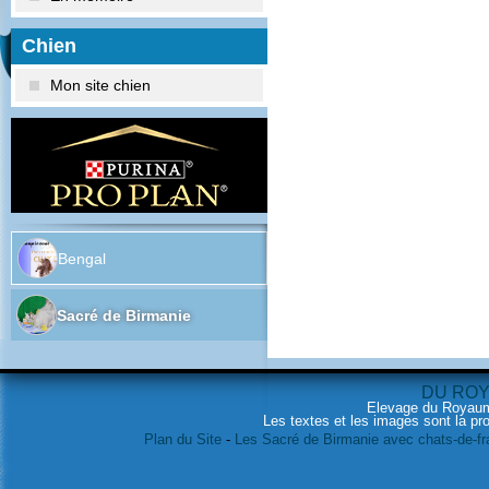
Chien
Mon site chien
Bengal
Sacré de Birmanie
DU RO
Elevage du Royaum
Les textes et les images sont la pro
Plan du Site
-
Les Sacré de Birmanie avec chats-de-f