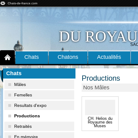
Chats-de-france.com
DU ROYAU
SAC
Chats
Chatons
Actualités
Chats
Productions
Mâles
Nos Mâles
Femelles
Resultats d'expo
Productions
CH. Helios du
Royaume des
Muses
Retraités
En mémoire